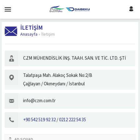
İLETIŞIM
Anasayfa
»
İletişim
CZM MÜHENDİSLİK İNŞ. TAAH. SAN. VE TİC. LTD. ŞTİ
Talatpaşa Mah. Alakoç Sokak No:2/B
Çağlayan / Okmeydanı / İstanbul
info@czm.com.tr
+90 542 519 92 32
/
0212 222 54 35