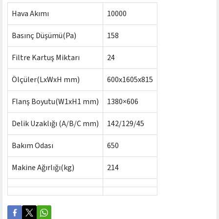
Hava Akımı
10000
Basınç Düşümü(Pa)
158
Filtre Kartuş Miktarı
24
Ölçüler(LxWxH mm)
600x1605x815
Flanş Boyutu(W1xH1 mm)
1380×606
Delik Uzaklığı (A/B/C mm)
142/129/45
Bakım Odası
650
Makine Ağırlığı(kg)
214