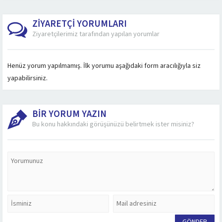
Boyutu(W1xH1...
600x2180x815 Flanş
Boyutu(W1xH1...
Boyutu(W1xH1...
ZİYARETÇİ YORUMLARI
Ziyaretçilerimiz tarafından yapılan yorumlar
Henüz yorum yapılmamış. İlk yorumu aşağıdaki form aracılığıyla siz
yapabilirsiniz.
BİR YORUM YAZIN
Bu konu hakkındaki görüşünüzü belirtmek ister misiniz?